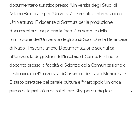
documentario turistico presso l'Università degli Studi di
Milano Bicocca e per l'Università telematica internazionale
UniNettuno. È docente di Scrittura per la produzione
documentaristica presso la facoltà di scienze della
formazione dell'Università degli Studi Suor Orsola Benincasa
di Napoli. Insegna anche Documentazione scientifica
all'Università degli Studi dell'Insubria di Como. E infine, è
docente presso la facoltà di Scienze della Comunicazione e
testimonial dell'Università di Cassino e del Lazio Meridionale.
È stato direttore del canale culturale "Marcopolo", in onda
prima sulla piattaforma satellitare Sky, poi sul digitale
terrestre e sulla piattaforma Tivùsat. Su Rete 4 conduce
con grande successo altri due programmi, "Appuntamento
con la storia" e "La macchina del tempo". Dal 4 aprile 2016 a
luglio dello stesso anno, è stato anchorman e vicedirettore
del TG4. Nel 2016 conduce un suo nuovo programma "La