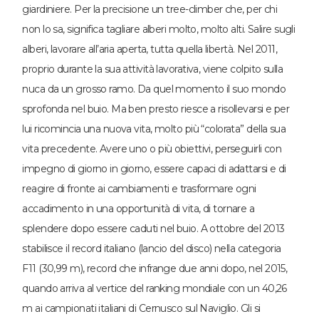
giardiniere. Per la precisione un tree-climber che, per chi
non lo sa, significa tagliare alberi molto, molto alti. Salire sugli
alberi, lavorare all’aria aperta, tutta quella libertà. Nel 2011,
proprio durante la sua attività lavorativa, viene colpito sulla
nuca da un grosso ramo. Da quel momento il suo mondo
sprofonda nel buio. Ma ben presto riesce a risollevarsi e per
lui ricomincia una nuova vita, molto più “colorata” della sua
vita precedente. Avere uno o più obiettivi, perseguirli con
impegno di giorno in giorno, essere capaci di adattarsi e di
reagire di fronte ai cambiamenti e trasformare ogni
accadimento in una opportunità di vita, di tornare a
splendere dopo essere caduti nel buio. A ottobre del 2013
stabilisce il record italiano (lancio del disco) nella categoria
F11 (30,99 m), record che infrange due anni dopo, nel 2015,
quando arriva al vertice del ranking mondiale con un 40,26
m ai campionati italiani di Cernusco sul Naviglio. Gli si