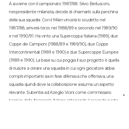
A avviene con il campionato 1987/88. Silvio Berlusconi,
neopresidente milanista, decide di chiamarlo sulla panchina
della sua squadra. Con il Milan vincerà lo scudetto nel
1987/88, arriverà terzo nel 1988/89 e secondo nel 1989/90
e nel 1990/91. Ha vinto una Supercoppa Italiana (1989), due
Coppe dei Campioni (1988/89 e 1989/90), due Coppe
Intercontinentali (1989 e 1990) e due Supercoppe Europee
(1989 e 1990). La base su cui poggia il suo progetto è quella
di riuscire a creare una squadra in cui ogni giocatore abbia
compiti importanti sia in fase difensiva che offensiva, una
squadra quindi dove la collaborazione assuma un aspetto
rilevante. Subentra ad Azeglio Vicini come commissario
tecnico della Nazionale Italiana ottenendo il secondo posto
dietro il Brasile ai Mondiali USA del 1994. Nel 1995 guida
l'Italia alla qualificazione per la fase finale dell'Europeo 1996.
Arrigo Sacchi ha lavorato successivamente come direttore